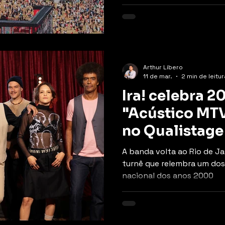
três dias do evento
Arthur Líbero
11 de mar.
2 min de leitur
Ira! celebra 2
"Acústico MT
no Qualistage
A banda volta ao Rio de J
turnê que relembra um dos
nacional dos anos 2000