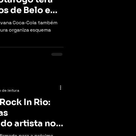
os de Belo e
errinha
aravana Coca-Cola também
tura organiza esquema
 de leitura
Rock In Rio:
as
do artista no
nfirmado para a próxima