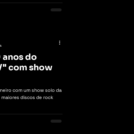
a
0 anos do
V" com show
aneiro com um show solo da
 maiores discos de rock