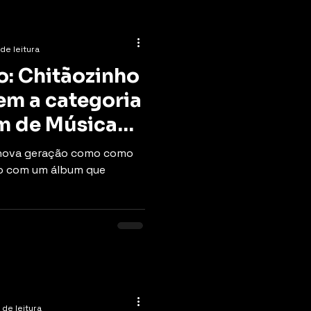
 de leitura
: Chitãozinho
em a categoria
m de Música
 nova geração como como
do com um álbum que
 de leitura