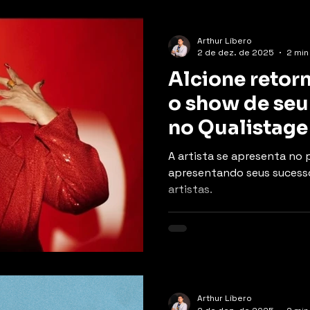
Arthur Líbero
2 de dez. de 2025
2 min
Alcione retor
o show de se
no Qualistage
A artista se apresenta no 
apresentando seus sucesso
artistas.
Arthur Líbero