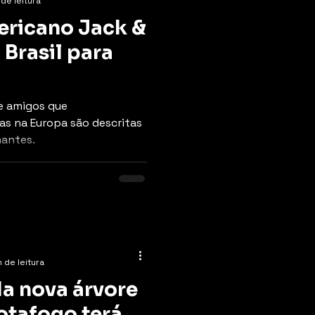
 de leitura
ericano Jack &
Brasil para
e amigos que
s na Europa são descritas
nantes.
 de leitura
a nova árvore
otafogo terá