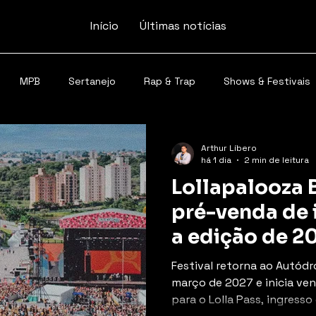
Início
Últimas notícias
MPB
Sertanejo
Rap & Trap
Shows & Festivais
Arthur Líbero
há 1 dia
2 min de leitura
Lollapalooza B
pré-venda de 
a edição de 2
Festival retorna ao Autód
março de 2027 e inicia ve
para o Lolla Pass, ingress