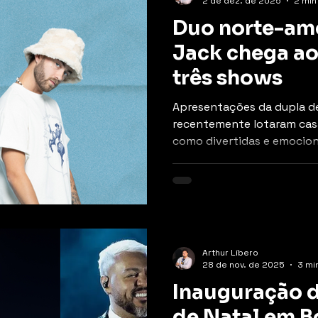
2 de dez. de 2025
2 min
Duo norte-am
Jack chega ao 
três shows
Apresentações da dupla d
recentemente lotaram casa
como divertidas e emocio
Arthur Líbero
28 de nov. de 2025
3 min
Inauguração d
de Natal em B