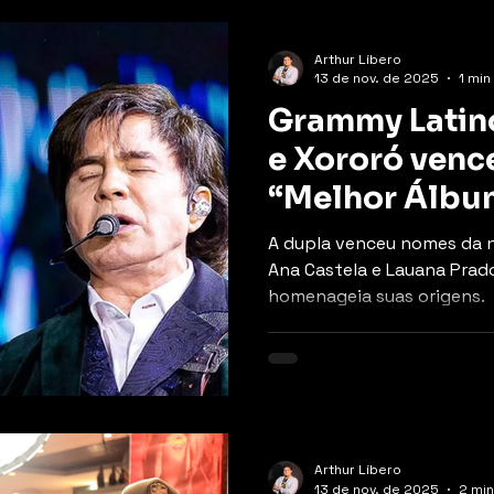
Arthur Líbero
13 de nov. de 2025
1 min
Grammy Latino
e Xororó venc
“Melhor Álbu
Sertaneja”
A dupla venceu nomes da
Ana Castela e Lauana Pra
homenageia suas origens.
Arthur Líbero
13 de nov. de 2025
2 min