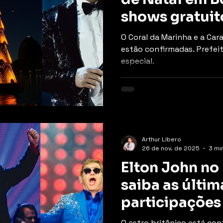
shows gratuit
Pretinho da S
O Coral da Marinha e a C
estão confirmadas. Prefei
especial.
Arthur Líbero
26 de nov. de 2025
3 min
Elton John no 
saiba as últim
participações 
festival
O astro britânico está co