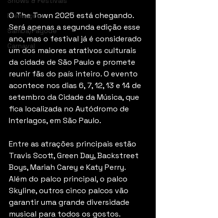
Shows & Festivais
O The Town 2025 está chegando. 
Premiações
Será apenas a segunda edição esse 
Samba/Pagode
ano, mas o festival já é considerado 
Carnaval
um dos maiores atrativos culturais 
da cidade de São Paulo e promete 
reunir fãs do país inteiro. O evento 
acontece nos dias 6, 7, 12, 13 e 14 de 
setembro da Cidade da Música, que 
fica localizada no Autódromo de 
Interlagos, em São Paulo.
Entre as atrações principais estão 
Travis Scott, Green Day, Backstreet 
Boys, Mariah Carey e Katy Perry. 
Além do palco principal, o palco 
Skyline, outros cinco palcos vão 
garantir uma grande diversidade 
musical para todos os gostos.