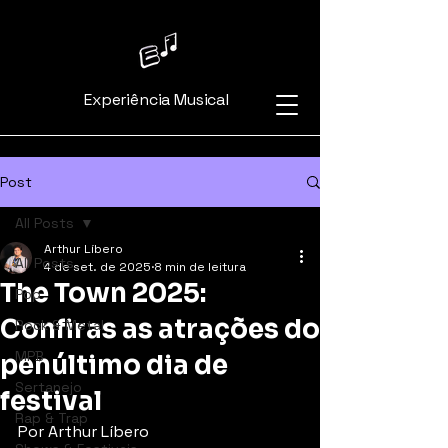
Experiência Musical
Post
All Posts
Arthur Líbero
All Posts
4 de set. de 2025
8 min de leitura
The Town 2025:
Pop
Confiras as atrações do
Rock & Metal
MPB
penúltimo dia de
Sertanejo
festival
Rap & Trap
Por Arthur Líbero