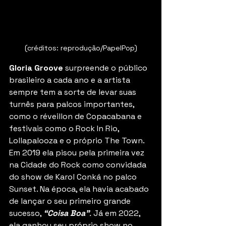
(créditos: reprodução/PapelPop)
Gloria Groove
 surpreende o público 
brasileiro a cada ano e a artista 
sempre tem a sorte de levar suas 
turnês para palcos importantes, 
como o réveillon de Copacabana e 
festivais como o Rock In Rio, 
Lollapalooza e o próprio The Town. 
Em 2019 ela pisou pela primeira vez 
na Cidade do Rock como convidada 
do show de Karol Conká no palco 
Sunset. Na época, ela havia acabado 
de lançar o seu primeiro grande 
sucesso, 
“Coisa Boa”
.
 Já em 2022, 
ela ganhou seu próprio show no 