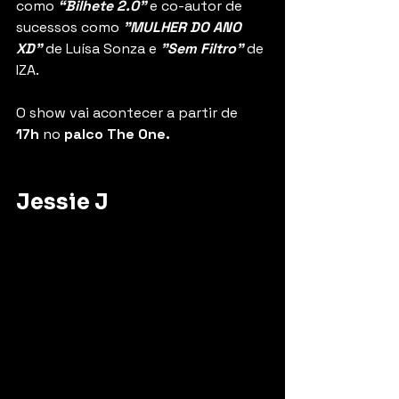
como 
“Bilhete 2.0"
 e co-autor de 
sucessos como 
"MULHER DO ANO 
XD"
de Luísa Sonza e 
"Sem Filtro"
 de 
IZA.
O show vai acontecer a partir de 
17h
 no 
palco The One.
Jessie J