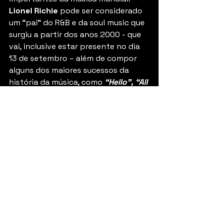
Lionel Richie
 pode ser considerado 
um “pai” do R&B e da soul music que 
surgiu a partir dos anos 2000 - que 
vai, inclusive estar presente no dia 
13 de setembro – além de compor 
alguns dos maiores sucessos da 
história da música, como 
“Hello”, “All 
Night Long”, “Say You, Say Me”
. 
Lionel foi muito bem “criado” por 
uma das gravadoras mais 
respeitadas do mundo, a Motown, 
que lançou desde Michael Jackson e 
Stevie Wonder até Bruno Mars. Lá, 
ele foi laçado junto com a banda 
Commodores, onde compôs 
sucessos como 
"Still", "Machine 
Gun" 
e
 “Easy”.