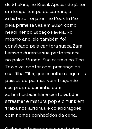
de Shakira, no Brasil. Apesar de já ter 
um longo tempo de carreira, o 
artista só foi pisar no Rock In Rio 
pela primeira vez em 2024 como 
headliner do Espaço Favela. No 
mesmo ano, ele também foi 
convidado pela cantora sueca Zara 
Larsson durante sua performance 
no palco Mundo. Sua estreia no The 
Town vai contar com presença de 
sua filha 
Tília
, que escolheu seguir os 
passos do pai mas vem traçando 
seu próprio caminho com 
autenticidade. Ela é cantora, DJ e 
streamer e mistura pop e o funk em 
trabalhos autorais e colaborações 
com nomes conhecidos da cena. 
O show vai acontecer a partir das 