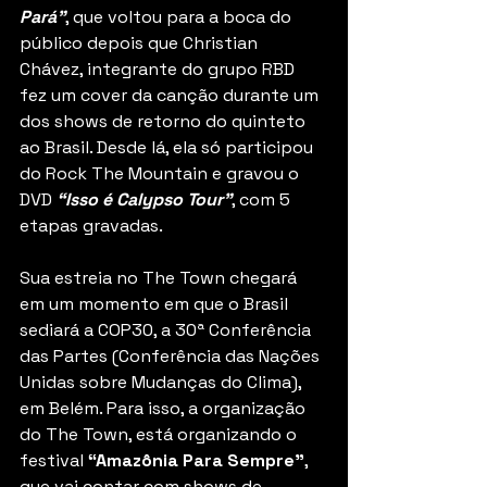
Pará”
, que voltou para a boca do 
público depois que Christian 
Chávez, integrante do grupo RBD 
fez um cover da canção durante um 
dos shows de retorno do quinteto 
ao Brasil. Desde lá, ela só participou 
do Rock The Mountain e gravou o 
DVD 
“Isso é Calypso Tour”
, com 5 
etapas gravadas.
Sua estreia no The Town chegará 
em um momento em que o Brasil 
sediará a COP30, a 30ª Conferência 
das Partes (Conferência das Nações 
Unidas sobre Mudanças do Clima), 
em Belém. Para isso, a organização 
do The Town, está organizando o 
festival 
“Amazônia Para Sempre”
, 
que vai contar com shows de 