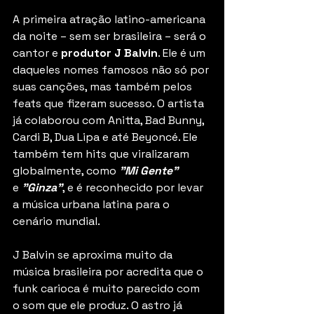
A primeira atração latino-americana 
da noite – sem ser brasileira – será o 
cantor e 
produtor J Balvin
. Ele é um 
daqueles nomes famosos não só por 
suas canções, mas também pelos 
feats que fizeram sucesso. O artista 
já colaborou com Anitta, Bad Bunny, 
Cardi B, Dua Lipa e até Beyoncé. Ele 
também tem hits que viralizaram 
globalmente, como 
"Mi Gente" 
e
 "Ginza"
, e é reconhecido por levar 
a música urbana latina para o 
cenário mundial. 
J Balvin se aproxima muito da 
música brasileira por acredita que o 
funk carioca é muito parecido com 
o som que ele produz. O astro já 