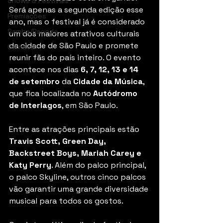
Shows & Festivais
Será apenas a segunda edição esse 
Premiações
ano, mas o festival já é considerado 
Samba/Pagode
um dos maiores atrativos culturais 
da cidade de São Paulo e promete 
Carnaval
reunir fãs do país inteiro. O evento 
acontece nos dias 
6, 7, 12, 13 e 14 
de setembro
 da 
Cidade da Música
, 
que fica localizada no 
Autódromo 
de Interlagos
, em São Paulo.
Entre as atrações principais estão 
Travis Scott, Green Day, 
Backstreet Boys, Mariah Carey e 
Katy Perry
. Além do palco principal, 
o palco Skyline, outros cinco palcos 
vão garantir uma grande diversidade 
musical para todos os gostos.