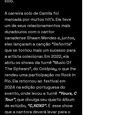
solo.
A carreira solo de Camila foi 
marcada por muitos hit’s. Ela teve 
um de seus relacionamentos mais 
duradouros com o cantor 
canadense Shawn Mendes e, juntos, 
eles lançaram a canção “Señorita” 
que se tornou mais um sucesso para 
a artista colecionar. Em 2022, ela 
abriu os shows da turnê “Music Of 
The Sphears”, do Coldplay, o que lhe 
rendeu uma participação no Rock In 
Rio. Ela retornou ao festival em 
2024 na edição portuguesa do 
evento, onde levou a turnê 
“Yours, C 
Tour”
, que divulga seu quarto álbum 
de estúdio, 
“C,XOXO”.
 É  esse show 
que a cantora deverá levar para o 