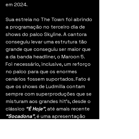
em 2024.
Sua estreia no The Town foi abrindo 
a programação no terceiro dia de 
shows do palco Skyline. A cantora 
conseguiu levar uma estrutura tão 
grande que conseguiu ser maior que 
a da banda headliner, o Maroon 5. 
Foi necessário, inclusive, um reforço 
no palco para que os enormes 
cenários fossem suportados. Fato é 
que os shows de Ludmilla contam 
sempre com superproduções que se 
misturam aos grandes hit’s, desde o 
clássico 
“É Hoje”
, até amais recente 
“Socadona”
, é uma apresentação 
para todo mundo cantar e dançar 
muito. Atualmente, ela tem um dos 
projetos de pagode mais bem-