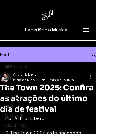
Experiência Musical
Post
All Posts
Arthur Líbero
All Posts
5 de set. de 2025
9 min de leitura
The Town 2025: Confira
Pop
as atrações do último
Rock & Metal
MPB
dia de festival
Sertanejo
Por Arthur Líbero
Rap & Trap
O The Town 2025 está chegando. 