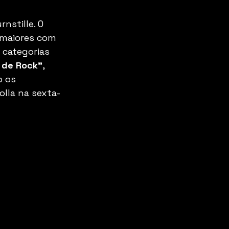
stille. O 
 maiores com 
 categorias 
 de Rock"
, 
 os 
lla na sexta-