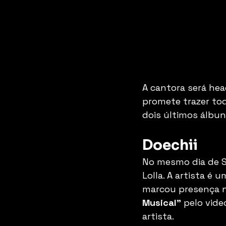
A cantora será head
promete trazer tod
dois últimos álbun
Doechii
No mesmo dia de S
Lolla. A artista é
marcou presença n
Musical" 
pelo vide
artista. 