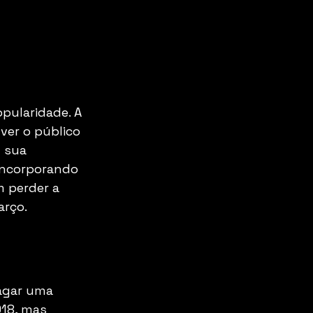
pularidade. A 
ver o público 
 sua 
 incorporando 
 perder a 
arço.
agar uma 
018, mas 