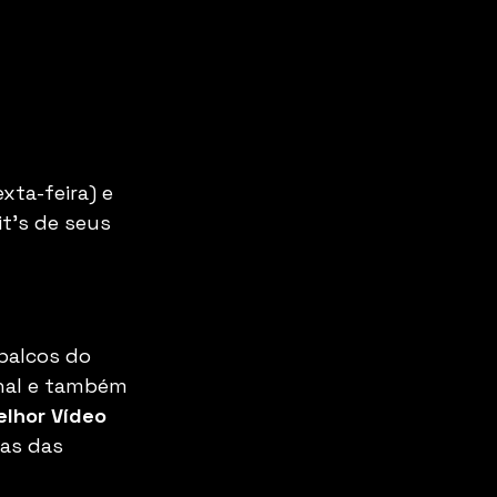
xta-feira) e 
t's de seus 
palcos do 
onal e também 
lhor Vídeo 
as das 