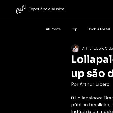
Experiência Musical
All Posts
Pop
Rock & Metal
Arthur Líbero
5 de
Samba/Pagode
Carnaval
Lollapal
up são 
Por Arthur Líbero
O Lollapalooza Bra
público brasileiro
indústria da músic