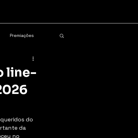
Premiações
o line-
2026
 queridos do 
ortante da 
eceu no 