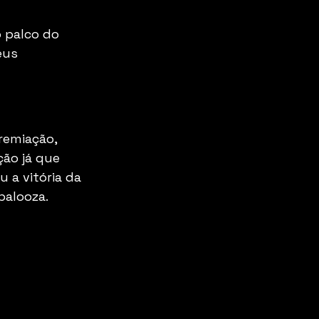
 palco do 
eus 
emiação, 
ção já que 
a vitória da 
palooza. 