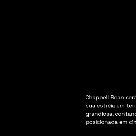
Chappell Roan será
sua estréia em ter
grandiosa, contan
posicionada em ci