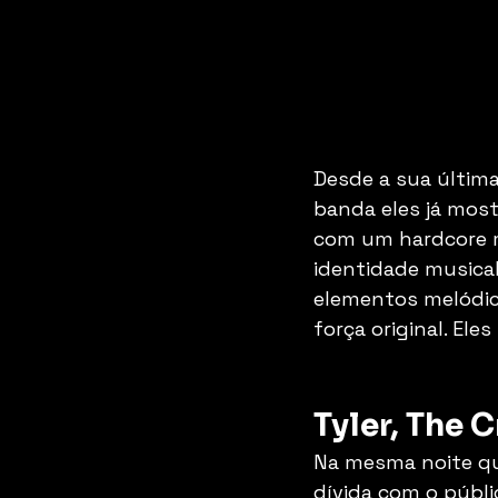
Desde a sua última
banda eles já most
com um hardcore mo
identidade musical
elementos melódic
força original. El
Tyler, The 
Na mesma noite que
dívida com o públic