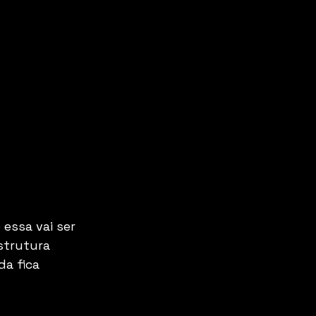
essa vai ser 
strutura 
a fica 