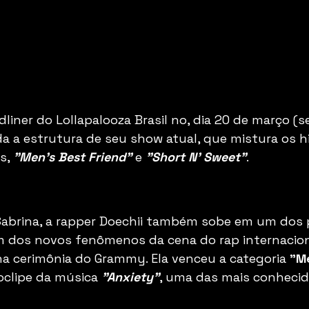
liner do Lollapalooza Brasil no, dia 20 de março (se
a a estrutura de seu show atual, que mistura os hi
s, 
"Men's Best Friend"
 e 
"Short N' Sweet"
.
abrina, a rapper Doechii também sobe em um dos 
 um dos novos fenômenos da cena do rap internaci
a cerimônia do Grammy. Ela venceu a categoria 
"Me
oclipe da música 
"Anxiety"
, uma das mais conhecid