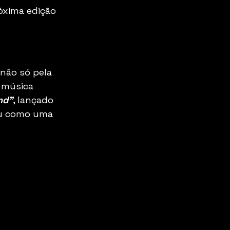
óxima edição 
não só pela 
 música 
nd"
, lançado 
iu como uma 