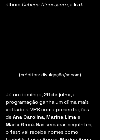
álbum 
Cabeça Dinossauro
, e 
Ira!
.
(créditos: divulgação/ascom)
Já no domingo, 
26 de julho
, a 
programação ganha um clima mais 
voltado à MPB com apresentações 
de 
Ana Carolina
, 
Marina Lima
 e 
Maria Gadú
. Nas semanas seguintes, 
o festival recebe nomes como 
Ludmilla
, 
Luísa Sonza
, 
Marina Sena
, 