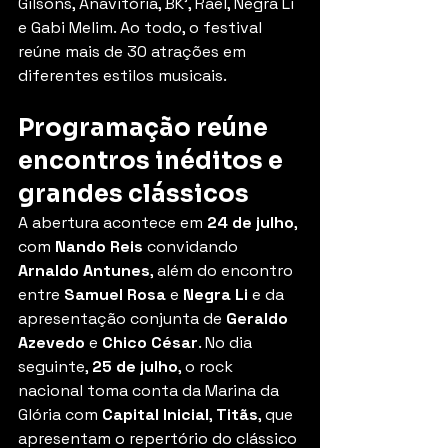
Gilsons, Anavitória, BK', Rael, Negra Li 
e Gabi Melim. Ao todo, o festival 
reúne mais de 30 atrações em 
diferentes estilos musicais.
Programação reúne 
encontros inéditos e 
grandes clássicos
A abertura acontece em 
24 de julho
, 
com 
Nando Reis
 convidando 
Arnaldo Antunes
, além do encontro 
entre 
Samuel Rosa
 e 
Negra Li
 e da 
apresentação conjunta de 
Geraldo 
Azevedo
 e 
C
hico César
. No
 dia 
seguinte, 
25 de julho
, o rock 
nacional toma conta da Marina da 
Glória com 
Capital Inicial
, 
Titãs
, que 
apresentam o repertório do clássico 