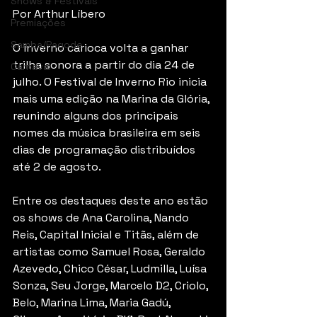
Shows & Festivais
Por Arthur Líbero
Premiações
Samba/Pagode
O inverno carioca volta a ganhar 
trilha sonora a partir do dia 24 de 
Carnaval
julho. O Festival de Inverno Rio inicia 
mais uma edição na Marina da Glória, 
reunindo alguns dos principais 
nomes da música brasileira em seis 
dias de programação distribuídos 
até 2 de agosto.
Entre os destaques deste ano estão 
os shows de Ana Carolina, Nando 
Reis, Capital Inicial e Titãs, além de 
artistas como Samuel Rosa, Geraldo 
Azevedo, Chico César, Ludmilla, Luísa 
Sonza, Seu Jorge, Marcelo D2, Criolo, 
Belo, Marina Lima, Maria Gadú, 