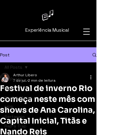
Experiência Musical
Post
All Posts
Arthur Líbero
All Posts
7 de jul.
2 min de leitura
Festival de inverno Rio
Pop
começa neste mês com
Rock & Metal
MPB
shows de Ana Carolina,
Sertanejo
Capital Inicial, Titãs e
Rap & Trap
Nando Reis