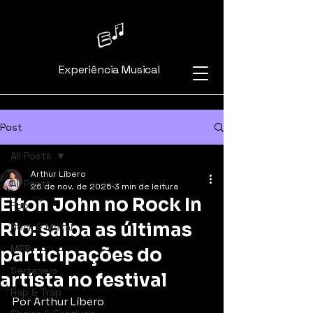
Experiência Musical
Post
All Posts
Arthur Líbero
All Posts
26 de nov. de 2025
3 min de leitura
Elton John no Rock In
Pop
Rio: saiba as últimas
Rock & Metal
MPB
participações do
Sertanejo
artista no festival
Rap & Trap
Por Arthur Líbero