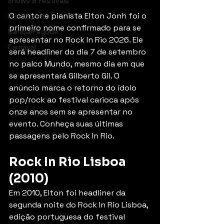
Shows & Festivais
O cantor e pianista Elton Jonh foi o 
Premiações
primeiro nome confirmado para se 
Samba/Pagode
apresentar no Rock In Rio 2026. Ele 
Carnaval
será headliner do dia 7 de setembro 
no palco Mundo, mesmo dia em que 
se apresentará Gilberto Gil. O 
anúncio marca o retorno do ídolo 
pop/rock ao festival carioca após 
onze anos sem se apresentar no 
evento. Conheça suas últimas 
passagens pelo Rock In Rio. 
Rock In Rio Lisboa 
(2010)
Em 2010, Elton foi headliner da 
segunda noite do Rock In Rio Lisboa, 
edição portuguesa do festival 