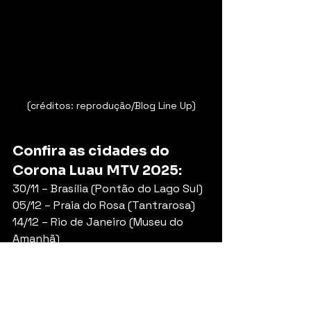
(créditos: reprodução/Blog Line Up)
Confira as cidades do 
Corona Luau MTV 2025:
30/11 – Brasília (Pontão do Lago Sul)
05/12 – Praia do Rosa (Tantrarosa)
14/12 – Rio de Janeiro (Museu do 
Amanhã)
21/12 – São Paulo (Museu do Amanhã)
Os ingressos já estão disponíveis no 
site oficial da 
Eventim
.