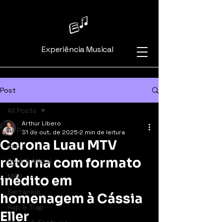
Experiência Musical
Post
All Posts
Arthur Líbero
All Posts
31 de out. de 2025
2 min de leitura
Corona Luau MTV
Pop
retorna com formato
Rock & Metal
MPB
inédito em
Sertanejo
homenagem à Cássia
Rap & Trap
Eller