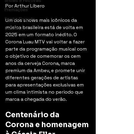
Shows & Festivais
Por Arthur Líbero
Premiações
Samba/Pagode
Um dos shows mais icônicos da 
música brasileira está de volta em 
Carnaval
2025 em um formato inédito. O 
Corona Luau MTV vai voltar a fazer 
parte da programação musical com 
o objetivo de comemorar os cem 
anos da cerveja Corona, marca 
premium da Ambev, e promete unir 
diferentes gerações de artistas 
para apresentações exclusivas em 
um clima intimista no período que 
marca a chegada do verão.
Centenário da 
Corona e homenagem 