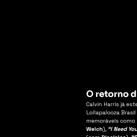
O retorno d
Calvin Harris já es
Lollapalooza Brasi
memoráveis como 
Welch
), 
“I Need Yo