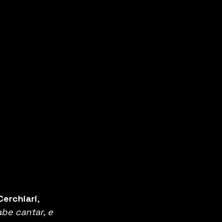
Cerchiari
, 
be cantar, e 