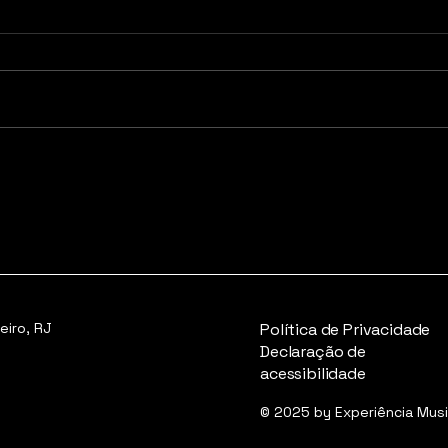
"Ensaios da Anitta" em
Anit
São Paulo terá
dos 
transmissão ao vivo com
com
detalhe inusitado
Bel
eiro, RJ
Política de Privacidade
Declaração de
acessibilidade
© 2025 by Experiência Mus