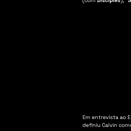
(com 
Disciples
), 
“S
Em entrevista ao E
definiu Calvin com