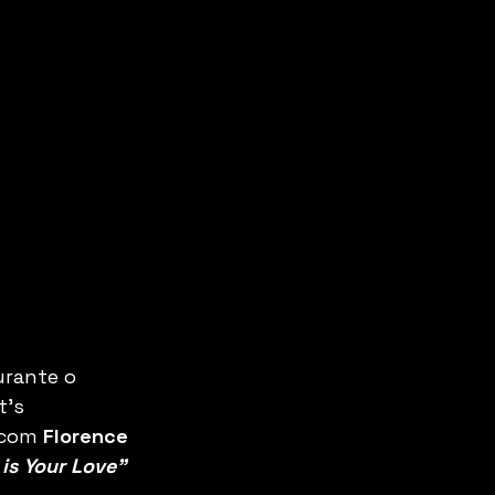
urante o 
t's 
(com 
Florence 
is Your Love”