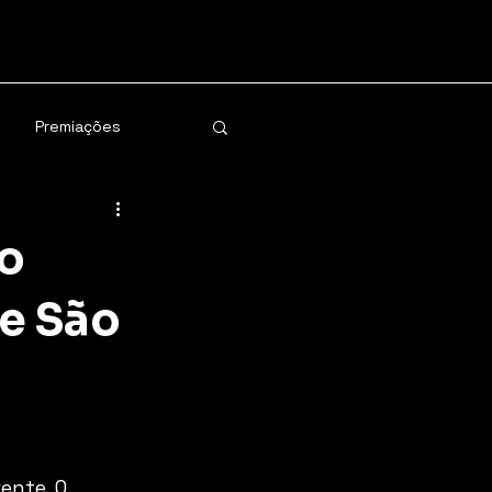
Premiações
io
de São
ente. O 