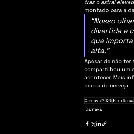
traz o astral elev
montado para a dat
“Nosso olhar
divertida e 
que importa 
alta.”
Apesar de não ter f
compartilhou um st
acontecer. Mais in
marca de cerveja. 
Carnaval2026
Eletrônica
Carnaval