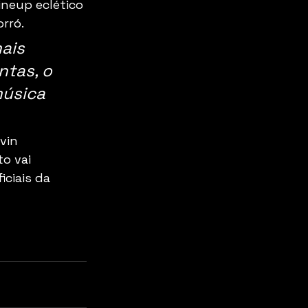
ineup eclético 
rró.
ais 
ntas, o 
música 
vin 
o vai 
ciais da 