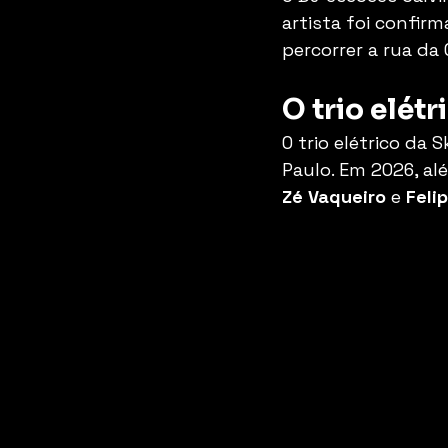
artista foi confir
percorrer a rua da
O trio elét
O trio elétrico da 
Paulo. Em 2026, al
Zé Vaqueiro 
e
 Feli