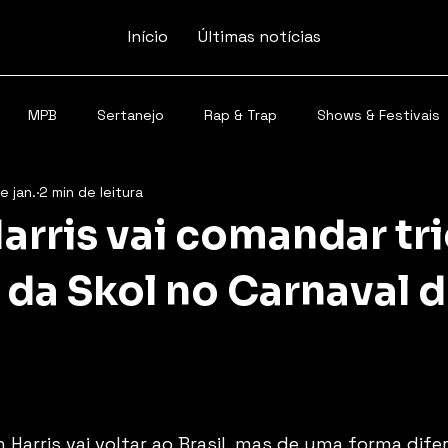
Início
Últimas notícias
MPB
Sertanejo
Rap & Trap
Shows & Festivais
e jan.
2 min de leitura
arris vai comandar tr
 da Skol no Carnaval 
 Harris vai voltar ao Brasil, mas de uma forma difer