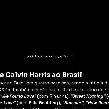
(créditos: reprodução/skol)
e Calvin Harris ao Brasil
teve no Brasil em quatro ocasiões, sendo a última d
l 2015, também em São Paulo. O artista é dono de hi
"We Found Love"
 (com Rihanna)
“Sweet Nothing”
 
ur Love”
(com 
Ellie Goulding
), 
“Summer”
, 
“How Deep 