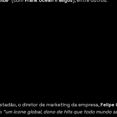
lide”
 (com 
Frank Ocean
 e 
Migos
), entre outros.
stadão, o diretor de marketing da empresa, 
Felipe 
o 
“um ícone global, dono de hits que todo mundo sa