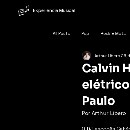
Experiência Musical
All Posts
Pop
Rock & Metal
Arthur Líbero
26 d
Samba/Pagode
Carnaval
Calvin H
elétrico
Paulo
Por Arthur Líbero
O DJ escocês Calvin