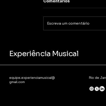
Comentários
Escreva um comentário
Monobloco faz esquenta
para o Carnaval na
Fundição Progresso com
Experiência Musical
bateria completa
equipe.experienciamusical@
Rio de Jan
gmail.com