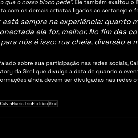
ado que o nosso bloco pede”
. Ele também exaltou o l
a com os demais artistas ligados ao sertanejo e fo
 está sempre na experiência: quanto m
conectada ela for, melhor. No fim das co
para nós é isso: rua cheia, diversão e 
alado sobre sua participação nas redes sociais, Cal
ory da Skol que divulga a data de quando o event
formações ainda devem ser divulgadas nas redes ofi
CalvinHarris
TrioEletrico
Skol