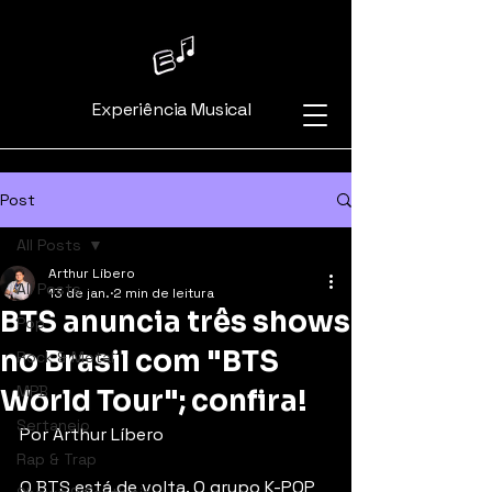
Experiência Musical
Post
All Posts
Arthur Líbero
All Posts
13 de jan.
2 min de leitura
BTS anuncia três shows
Pop
no Brasil com "BTS
Rock & Metal
MPB
World Tour"; confira!
Sertanejo
Por Arthur Líbero
Rap & Trap
O BTS está de volta. O grupo K-POP 