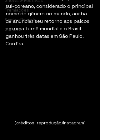
Shows & Festivais
sul-coreano, considerado o principal 
Premiações
nome do gênero no mundo, acaba 
Samba/Pagode
de anunciar seu retorno aos palcos 
em uma turnê mundial e o Brasil 
Carnaval
ganhou três datas em São Paulo. 
Confira.
(créditos: reprodução/Instagram)