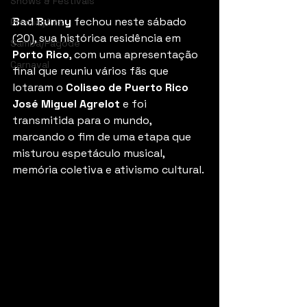
Shows & Festivais
Bad Bunny
 fechou neste sábado 
Premiações
(20), sua histórica residência em 
Samba/Pagode
Porto Rico
, com uma apresentação 
Carnaval
final que reuniu vários fãs que 
lotaram o 
Coliseo de Puerto Rico 
José Miguel Agrelot
 e foi 
transmitida para o mundo, 
marcando o fim de uma etapa que 
misturou espetáculo musical, 
memória coletiva e ativismo cultural.