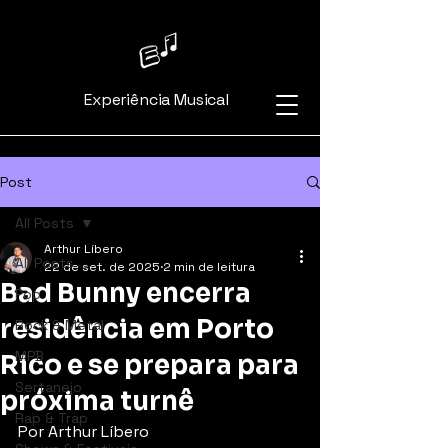
Experiência Musical
Post
All Posts
Arthur Líbero
All Posts
22 de set. de 2025
2 min de leitura
Bad Bunny encerra
Pop
residência em Porto
Rock & Metal
MPB
Rico e se prepara para
Sertanejo
próxima turnê
Rap & Trap
Por Arthur Líbero