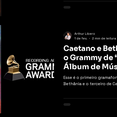
Arthur Líbero
1 de fev.
2 min de leitura
Caetano e Be
o Grammy de 
Álbum de Mús
Esse é o primeiro gramafon
Bethânia e o terceiro de C