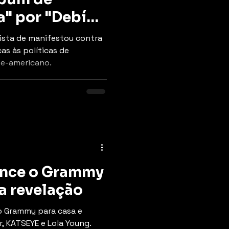
" por "Debí
s"
tista de manifestou contra
cas às políticas de
te-americano.
ence o Grammy
ta revelação
ro Grammy para casa e
 KATSEYE e Lola Young.