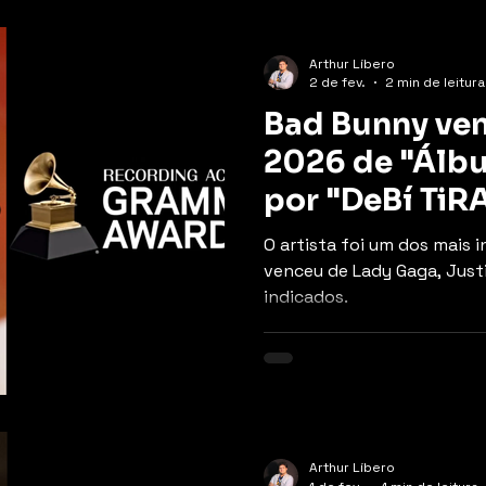
Arthur Líbero
2 de fev.
2 min de leitura
Bad Bunny ve
2026 de "Álb
por "DeBí Ti
O artista foi um dos mais 
venceu de Lady Gaga, Justi
indicados.
Arthur Líbero