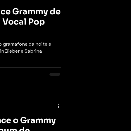
nce Grammy de
 Vocal Pop
do gramafone da noite e
in Bieber e Sabrina
nce o Grammy
lbum de