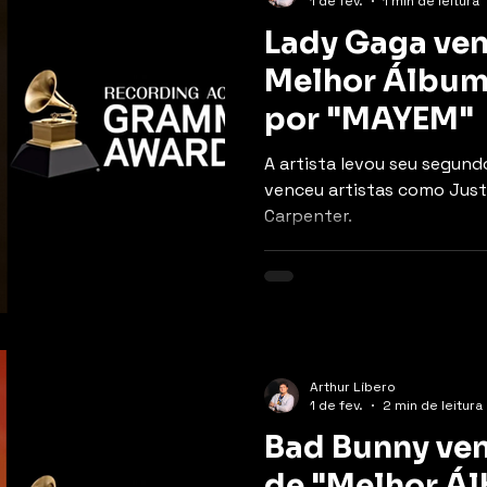
1 de fev.
1 min de leitura
Lady Gaga ve
Melhor Álbum
por "MAYEM"
A artista levou seu segun
venceu artistas como Just
Carpenter.
Arthur Líbero
1 de fev.
2 min de leitura
Bad Bunny ve
de "Melhor Á