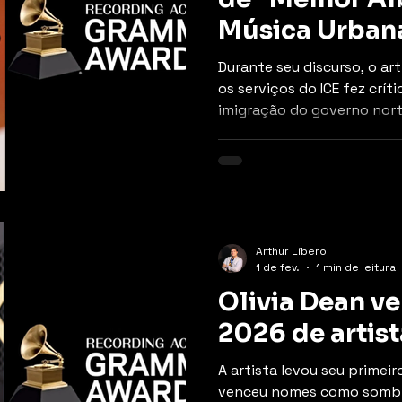
Música Urbana
Tirar Más Foto
Durante seu discurso, o ar
os serviços do ICE fez críti
imigração do governo nor
Arthur Líbero
1 de fev.
1 min de leitura
Olivia Dean v
2026 de artis
A artista levou seu primei
venceu nomes como sombr,