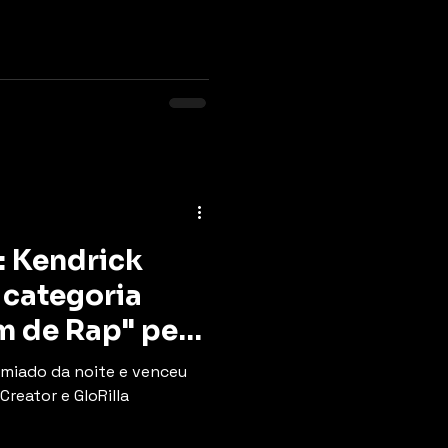
 Kendrick
 categoria
m de Rap" pelo
emiado da noite e venceu
reator e GloRilla