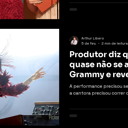
Arthur Líbero
5 de fev.
2 min de leitura
Produtor diz 
quase não se 
Grammy e rev
A performance precisou ser
a cantora precisou correr