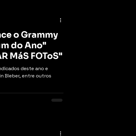
nce o Grammy
um do Ano"
RAR MáS FOToS"
indicados deste ano e
n Bieber, entre outros