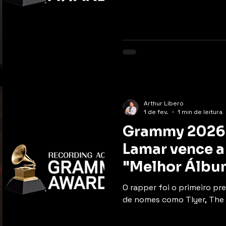
Arthur Líbero
1 de fev.
1 min de leitura
Grammy 2026:
Lamar vence a
"Melhor Álbu
disco "GNX"
O rapper foi o primeiro pr
de nomes como Tlyer, The C