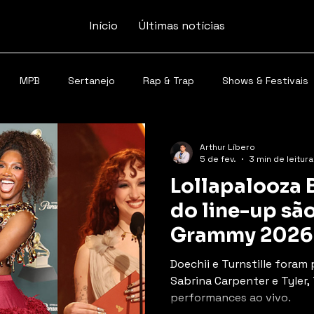
Início
Últimas notícias
MPB
Sertanejo
Rap & Trap
Shows & Festivais
Arthur Líbero
5 de fev.
3 min de leitura
Lollapalooza B
do line-up sã
Grammy 2026
Doechii e Turnstille fora
Sabrina Carpenter e Tyler,
performances ao vivo.