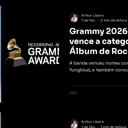
Arthur Líbero
1 de fev.
2 min de leitura
Grammy 2026: 
vence a categ
Álbum de Roc
Enough"
A banda venceu nomes com
Yungblud, e também conco
Arthur Líbero
1 de fev.
1 min de leitura